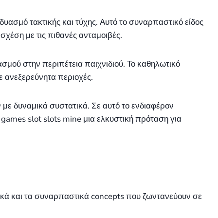
δυασμό τακτικής και τύχης. Αυτό το συναρπαστικό είδος
σχέση με τις πιθανές ανταμοιβές.
μού στην περιπέτεια παιχνιδιού. Το καθηλωτικό
ε ανεξερεύνητα περιοχές.
 με δυναμικά συστατικά. Σε αυτό το ενδιαφέρον
games slot slots mine μια ελκυστική πρόταση για
κά και τα συναρπαστικά concepts που ζωντανεύουν σε