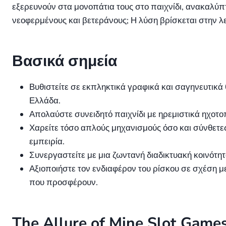
εξερευνούν στα μονοπάτια τους στο παιχνίδι, ανακαλύπτο
νεοφερμένους και βετεράνους; Η λύση βρίσκεται στην λ
Βασικά σημεία
Βυθιστείτε σε εκπληκτικά γραφικά και σαγηνευτικά
Ελλάδα.
Απολαύστε συνειδητό παιχνίδι με ηρεμιστικά ηχοτο
Χαρείτε τόσο απλούς μηχανισμούς όσο και σύνθετες
εμπειρία.
Συνεργαστείτε με μια ζωντανή διαδικτυακή κοινότ
Αξιοποιήστε τον ενδιαφέρον του ρίσκου σε σχέση 
που προσφέρουν.
The Allure of Mine Slot Games