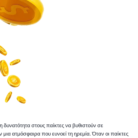
η δυνατότητα στους παίκτες να βυθιστούν σε
 μια ατμόσφαιρα που ευνοεί τη ηρεμία. Όταν οι παίκτες