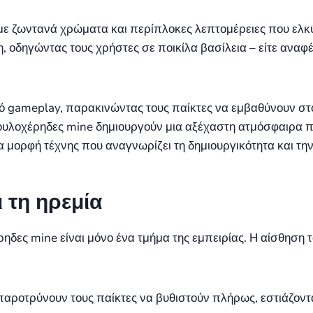
ε ζωντανά χρώματα και περίπλοκες λεπτομέρειες που ελκύο
 οδηγώντας τους χρήστες σε ποικίλα βασίλεια – είτε αναφέ
κό gameplay, παρακινώντας τους παίκτες να εμβαθύνουν σ
 κουλοχέρηδες mine δημιουργούν μια αξέχαστη ατμόσφαιρα π
 μορφή τέχνης που αναγνωρίζει τη δημιουργικότητα και την
 τη ηρεμία
ηδες mine είναι μόνο ένα τμήμα της εμπειρίας. Η αίσθηση τ
 παροτρύνουν τους παίκτες να βυθιστούν πλήρως, εστιάζο