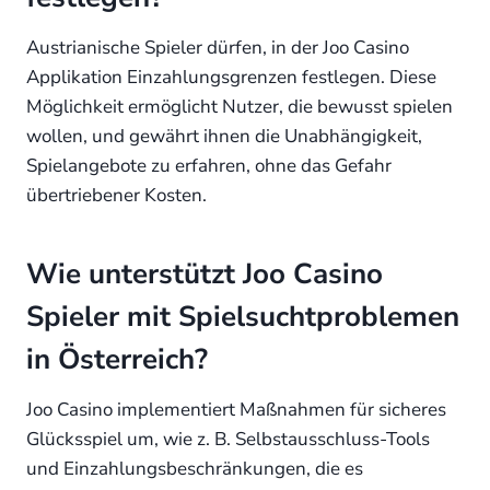
Austrianische Spieler dürfen, in der Joo Casino
Applikation Einzahlungsgrenzen festlegen. Diese
Möglichkeit ermöglicht Nutzer, die bewusst spielen
wollen, und gewährt ihnen die Unabhängigkeit,
Spielangebote zu erfahren, ohne das Gefahr
übertriebener Kosten.
Wie unterstützt Joo Casino
Spieler mit Spielsuchtproblemen
in Österreich?
Joo Casino implementiert Maßnahmen für sicheres
Glücksspiel um, wie z. B. Selbstausschluss-Tools
und Einzahlungsbeschränkungen, die es