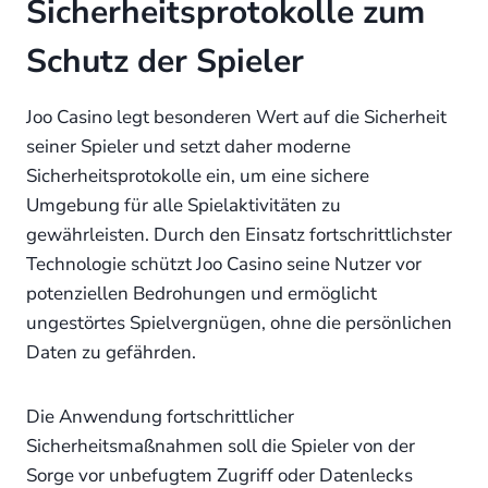
Sicherheitsprotokolle zum
Schutz der Spieler
Joo Casino legt besonderen Wert auf die Sicherheit
seiner Spieler und setzt daher moderne
Sicherheitsprotokolle ein, um eine sichere
Umgebung für alle Spielaktivitäten zu
gewährleisten. Durch den Einsatz fortschrittlichster
Technologie schützt Joo Casino seine Nutzer vor
potenziellen Bedrohungen und ermöglicht
ungestörtes Spielvergnügen, ohne die persönlichen
Daten zu gefährden.
Die Anwendung fortschrittlicher
Sicherheitsmaßnahmen soll die Spieler von der
Sorge vor unbefugtem Zugriff oder Datenlecks