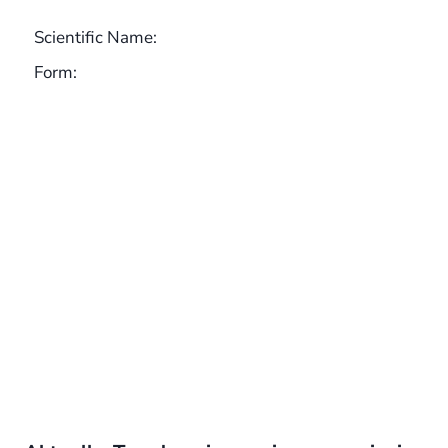
Scientific Name:
Form: