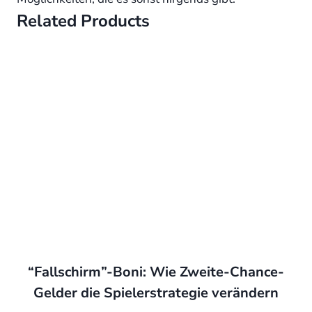
Related Products
“Fallschirm”-Boni: Wie Zweite-Chance-
Gelder die Spielerstrategie verändern