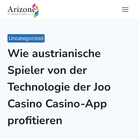
Skip
to
content
Uncategorized
Wie austrianische
Spieler von der
Technologie der Joo
Casino Casino-App
profitieren