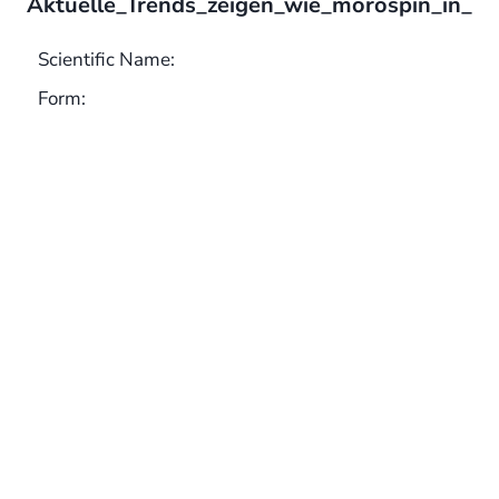
Aktuelle_Trends_zeigen_wie_morospin_in_de
Scientific Name:
Form: