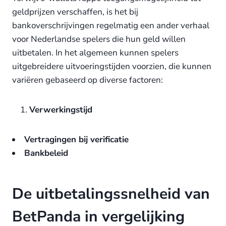
geldprijzen verschaffen, is het bij
bankoverschrijvingen regelmatig een ander verhaal
voor Nederlandse spelers die hun geld willen
uitbetalen. In het algemeen kunnen spelers
uitgebreidere uitvoeringstijden voorzien, die kunnen
variëren gebaseerd op diverse factoren:
Verwerkingstijd
Vertragingen bij verificatie
Bankbeleid
De uitbetalingssnelheid van
BetPanda in vergelijking