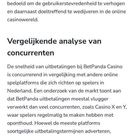
bedoeld om de gebruikerstevredenheid te verhogen
en daarnaast doeltreffend te wedijveren in de online
casinowereld.
Vergelijkende analyse van
concurrenten
De snelheid van uitbetalingen bij BetPanda Casino
is concurrerend in vergelijking met andere online
spelplatforms die zich richten op spelers in
Nederland. Een onderzoek van de markt toont aan
dat BetPanda uitbetalingen meestal vlugger
verwerkt dan veel concurrenten, zoals Casino X en Y,
waar spelers regelmatig te maken hebben met
oponthoud. Hoewel de meeste platforms
soortgelijke uitbetalingstermijnen adverteren,