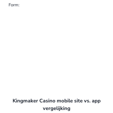
Form:
Kingmaker Casino mobile site vs. app
vergelijking