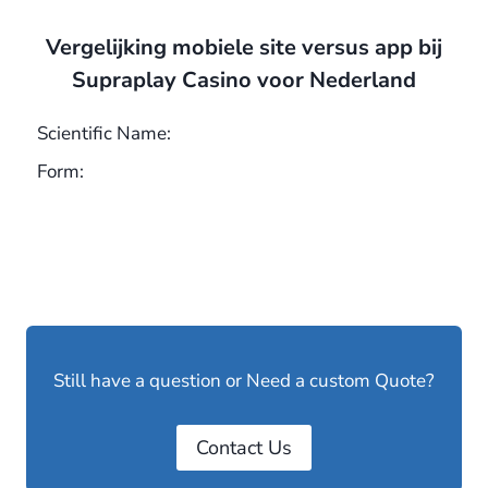
Vergelijking mobiele site versus app bij
Supraplay Casino voor Nederland
Scientific Name:
Form:
Still have a question or Need a custom Quote?
Contact Us