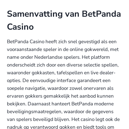
Samenvatting van BetPanda
Casino
BetPanda Casino heeft zich snel gevestigd als een
vooraanstaande speler in de online gokwereld, met
name onder Nederlandse spelers. Het platform
onderscheidt zich door een diverse selectie spellen,
waaronder gokkasten, tafelspellen en live dealer-
opties. De eenvoudige interface garandeert een
soepele navigatie, waardoor zowel onervaren als
ervaren gokkers gemakkelijk het aanbod kunnen
bekijken. Daarnaast hanteert BetPanda moderne
beveiligingsmaatregelen, waardoor de gegevens
van spelers beveiligd blijven. Het casino legt ook de
nadruk op verantwoord gokken en biedt tools om