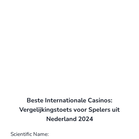
Beste Internationale Casinos:
Vergelijkingstoets voor Spelers uit
Nederland 2024
Scientific Name: