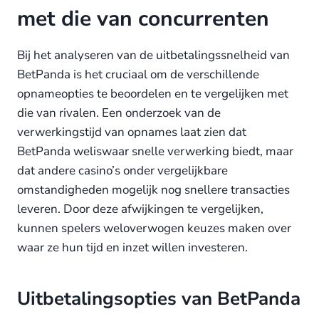
met die van concurrenten
Bij het analyseren van de uitbetalingssnelheid van
BetPanda is het cruciaal om de verschillende
opnameopties te beoordelen en te vergelijken met
die van rivalen. Een onderzoek van de
verwerkingstijd van opnames laat zien dat
BetPanda weliswaar snelle verwerking biedt, maar
dat andere casino’s onder vergelijkbare
omstandigheden mogelijk nog snellere transacties
leveren. Door deze afwijkingen te vergelijken,
kunnen spelers weloverwogen keuzes maken over
waar ze hun tijd en inzet willen investeren.
Uitbetalingsopties van BetPanda