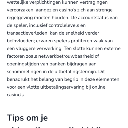
wettelijke verplichtingen kunnen vertragingen
veroorzaken, aangezien casino’s zich aan strenge
regelgeving moeten houden. De accountstatus van
de speler, inclusief controlelevels en
transactieverleden, kan de snelheid verder
beïnvloeden; ervaren spelers profiteren vaak van
een vluggere verwerking. Ten slotte kunnen externe
factoren zoals netwerkbetrouwbaarheid of
openingstijden van banken bijdragen aan
schommelingen in de uitbetalingstermijn. Dit
benadrukt het belang van begrip in deze elementen
voor een vlotte uitbetalingservaring bij online
casino’s.
Tips om je