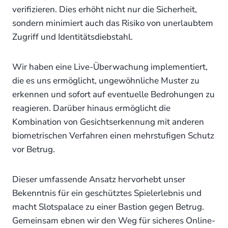
verifizieren. Dies erhöht nicht nur die Sicherheit,
sondern minimiert auch das Risiko von unerlaubtem
Zugriff und Identitätsdiebstahl.
Wir haben eine Live-Überwachung implementiert,
die es uns ermöglicht, ungewöhnliche Muster zu
erkennen und sofort auf eventuelle Bedrohungen zu
reagieren. Darüber hinaus ermöglicht die
Kombination von Gesichtserkennung mit anderen
biometrischen Verfahren einen mehrstufigen Schutz
vor Betrug.
Dieser umfassende Ansatz hervorhebt unser
Bekenntnis für ein geschütztes Spielerlebnis und
macht Slotspalace zu einer Bastion gegen Betrug.
Gemeinsam ebnen wir den Weg für sicheres Online-