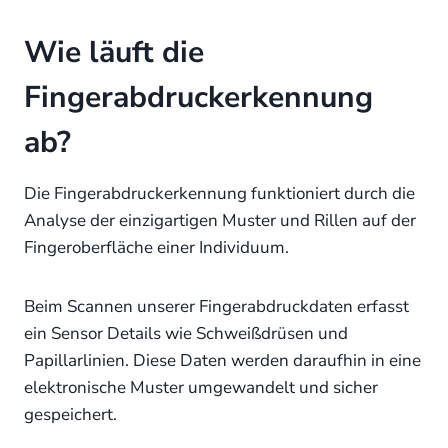
Wie läuft die
Fingerabdruckerkennung
ab?
Die Fingerabdruckerkennung funktioniert durch die
Analyse der einzigartigen Muster und Rillen auf der
Fingeroberfläche einer Individuum.
Beim Scannen unserer Fingerabdruckdaten erfasst
ein Sensor Details wie Schweißdrüsen und
Papillarlinien. Diese Daten werden daraufhin in eine
elektronische Muster umgewandelt und sicher
gespeichert.