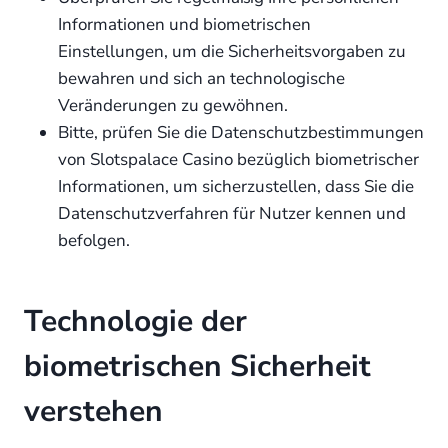
Informationen und biometrischen
Einstellungen, um die Sicherheitsvorgaben zu
bewahren und sich an technologische
Veränderungen zu gewöhnen.
Bitte, prüfen Sie die Datenschutzbestimmungen
von Slotspalace Casino bezüglich biometrischer
Informationen, um sicherzustellen, dass Sie die
Datenschutzverfahren für Nutzer kennen und
befolgen.
Technologie der
biometrischen Sicherheit
verstehen