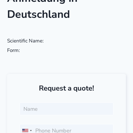
Deutschland
Scientific Name:
Form:
Request a quote!