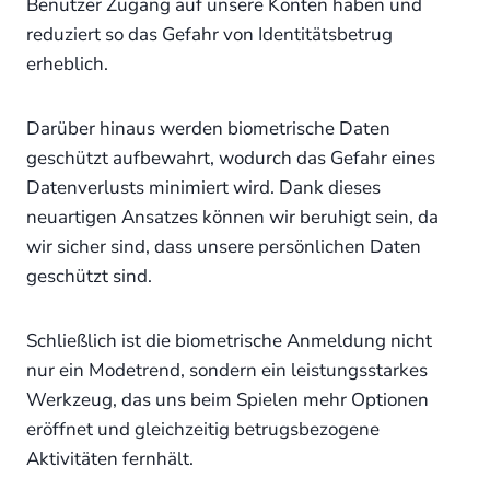
Benutzer Zugang auf unsere Konten haben und
reduziert so das Gefahr von Identitätsbetrug
erheblich.
Darüber hinaus werden biometrische Daten
geschützt aufbewahrt, wodurch das Gefahr eines
Datenverlusts minimiert wird. Dank dieses
neuartigen Ansatzes können wir beruhigt sein, da
wir sicher sind, dass unsere persönlichen Daten
geschützt sind.
Schließlich ist die biometrische Anmeldung nicht
nur ein Modetrend, sondern ein leistungsstarkes
Werkzeug, das uns beim Spielen mehr Optionen
eröffnet und gleichzeitig betrugsbezogene
Aktivitäten fernhält.