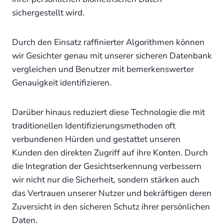
sichergestellt wird.
Durch den Einsatz raffinierter Algorithmen können
wir Gesichter genau mit unserer sicheren Datenbank
vergleichen und Benutzer mit bemerkenswerter
Genauigkeit identifizieren.
Darüber hinaus reduziert diese Technologie die mit
traditionellen Identifizierungsmethoden oft
verbundenen Hürden und gestattet unseren
Kunden den direkten Zugriff auf ihre Konten. Durch
die Integration der Gesichtserkennung verbessern
wir nicht nur die Sicherheit, sondern stärken auch
das Vertrauen unserer Nutzer und bekräftigen deren
Zuversicht in den sicheren Schutz ihrer persönlichen
Daten.