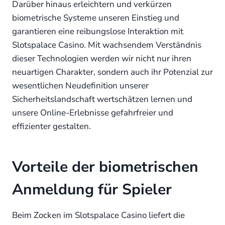
Darüber hinaus erleichtern und verkürzen
biometrische Systeme unseren Einstieg und
garantieren eine reibungslose Interaktion mit
Slotspalace Casino. Mit wachsendem Verständnis
dieser Technologien werden wir nicht nur ihren
neuartigen Charakter, sondern auch ihr Potenzial zur
wesentlichen Neudefinition unserer
Sicherheitslandschaft wertschätzen lernen und
unsere Online-Erlebnisse gefahrfreier und
effizienter gestalten.
Vorteile der biometrischen
Anmeldung für Spieler
Beim Zocken im Slotspalace Casino liefert die