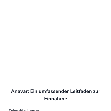
Anavar: Ein umfassender Leitfaden zur
Einnahme
Scientific Name: