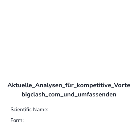
Aktuelle_Analysen_für_kompetitive_Vorteile
bigclash_com_und_umfassenden
Scientific Name:
Form: