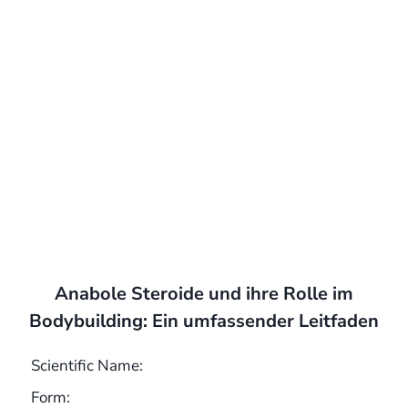
Anabole Steroide und ihre Rolle im
Bodybuilding: Ein umfassender Leitfaden
Scientific Name:
Form: