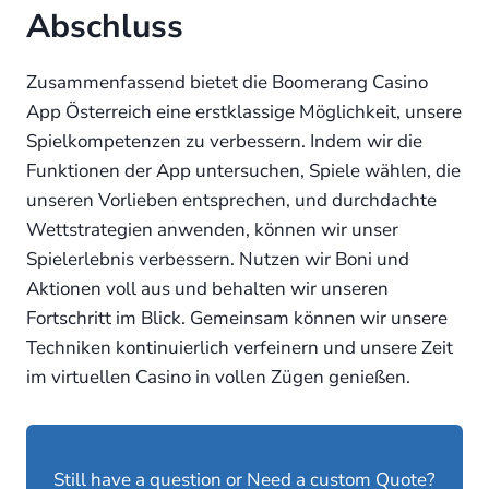
Abschluss
Zusammenfassend bietet die Boomerang Casino
App Österreich eine erstklassige Möglichkeit, unsere
Spielkompetenzen zu verbessern. Indem wir die
Funktionen der App untersuchen, Spiele wählen, die
unseren Vorlieben entsprechen, und durchdachte
Wettstrategien anwenden, können wir unser
Spielerlebnis verbessern. Nutzen wir Boni und
Aktionen voll aus und behalten wir unseren
Fortschritt im Blick. Gemeinsam können wir unsere
Techniken kontinuierlich verfeinern und unsere Zeit
im virtuellen Casino in vollen Zügen genießen.
Still have a question or Need a custom Quote?