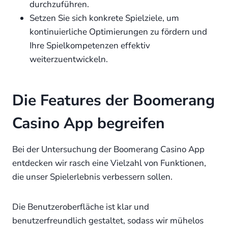
durchzuführen.
Setzen Sie sich konkrete Spielziele, um
kontinuierliche Optimierungen zu fördern und
Ihre Spielkompetenzen effektiv
weiterzuentwickeln.
Die Features der Boomerang
Casino App begreifen
Bei der Untersuchung der Boomerang Casino App
entdecken wir rasch eine Vielzahl von Funktionen,
die unser Spielerlebnis verbessern sollen.
Die Benutzeroberfläche ist klar und
benutzerfreundlich gestaltet, sodass wir mühelos