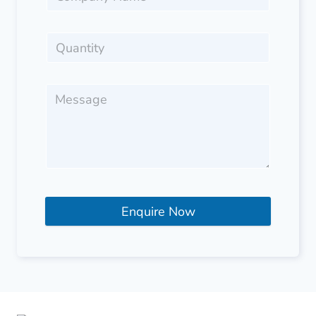
Enquire Now