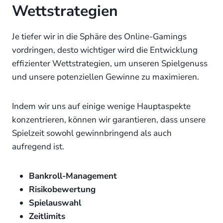
Wettstrategien
Je tiefer wir in die Sphäre des Online-Gamings
vordringen, desto wichtiger wird die Entwicklung
effizienter Wettstrategien, um unseren Spielgenuss
und unsere potenziellen Gewinne zu maximieren.
Indem wir uns auf einige wenige Hauptaspekte
konzentrieren, können wir garantieren, dass unsere
Spielzeit sowohl gewinnbringend als auch
aufregend ist.
Bankroll-Management
Risikobewertung
Spielauswahl
Zeitlimits