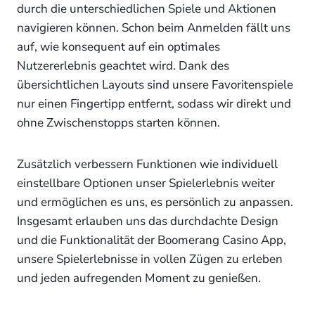
durch die unterschiedlichen Spiele und Aktionen
navigieren können. Schon beim Anmelden fällt uns
auf, wie konsequent auf ein optimales
Nutzererlebnis geachtet wird. Dank des
übersichtlichen Layouts sind unsere Favoritenspiele
nur einen Fingertipp entfernt, sodass wir direkt und
ohne Zwischenstopps starten können.
Zusätzlich verbessern Funktionen wie individuell
einstellbare Optionen unser Spielerlebnis weiter
und ermöglichen es uns, es persönlich zu anpassen.
Insgesamt erlauben uns das durchdachte Design
und die Funktionalität der Boomerang Casino App,
unsere Spielerlebnisse in vollen Zügen zu erleben
und jeden aufregenden Moment zu genießen.