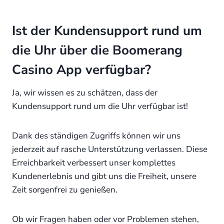
Ist der Kundensupport rund um
die Uhr über die Boomerang
Casino App verfügbar?
Ja, wir wissen es zu schätzen, dass der
Kundensupport rund um die Uhr verfügbar ist!
Dank des ständigen Zugriffs können wir uns
jederzeit auf rasche Unterstützung verlassen. Diese
Erreichbarkeit verbessert unser komplettes
Kundenerlebnis und gibt uns die Freiheit, unsere
Zeit sorgenfrei zu genießen.
Ob wir Fragen haben oder vor Problemen stehen,