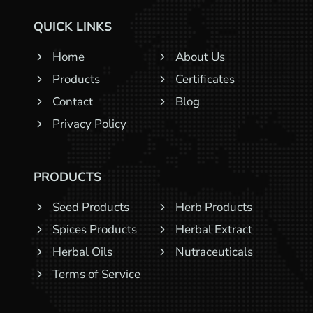
QUICK LINKS
Home
About Us
Products
Certificates
Contact
Blog
Privacy Policy
PRODUCTS
Seed Products
Herb Products
Spices Products
Herbal Extract
Herbal Oils
Nutraceuticals
Terms of Service