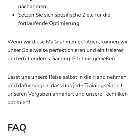
nachahmen
Setzen Sie sich spezifische Ziele für die
fortlaufende Optimierung
Wenn wir diese Maßnahmen befolgen, können wir
unser Spielweise perfektionieren und ein freieres
und erfüllenderes Gaming-Erlebnis genießen.
Lasst uns unsere Reise selbst in die Hand nehmen
und dafür sorgen, dass uns jede Trainingseinheit
unseren Vorgaben annähert und unsere Techniken
optimiert!
FAQ