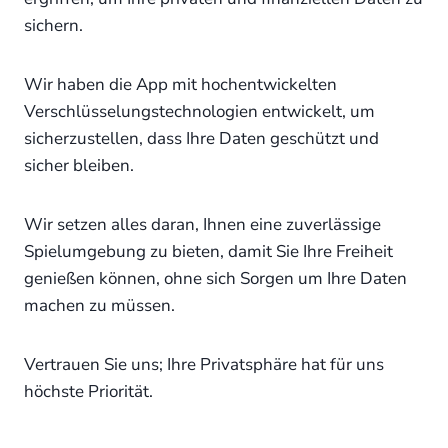
sichern.
Wir haben die App mit hochentwickelten
Verschlüsselungstechnologien entwickelt, um
sicherzustellen, dass Ihre Daten geschützt und
sicher bleiben.
Wir setzen alles daran, Ihnen eine zuverlässige
Spielumgebung zu bieten, damit Sie Ihre Freiheit
genießen können, ohne sich Sorgen um Ihre Daten
machen zu müssen.
Vertrauen Sie uns; Ihre Privatsphäre hat für uns
höchste Priorität.