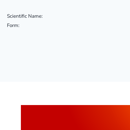
Scientific Name:
Form: