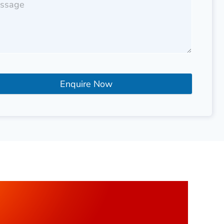
Enquire Now