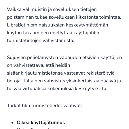
Vaikka välimuistin ja sovelluksen tietojen
poistaminen tukee sovelluksen kitkatonta toimintaa,
LibraBetin ominaisuuksien keskeytymättömän
käytön takaaminen edellyttää käyttäjätilin
tunnistetietojen vahvistamista.
Sujuvien pelielämysten vapauden etsivien käyttäjien
on vahvistettava, että heidän
sisäänkirjautumistietonsa vastaavat rekisteröityjä
tietoja. Tällainen vahvistus yksinkertaistaa pääsyä ja
turvaa virtuaalisia kokemuksia keskeytyksiltä.
Tarkat tilin tunnistetiedot vaativat:
Oikea käyttäjätunnus