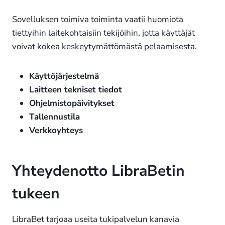
Sovelluksen toimiva toiminta vaatii huomiota
tiettyihin laitekohtaisiin tekijöihin, jotta käyttäjät
voivat kokea keskeytymättömästä pelaamisesta.
Käyttöjärjestelmä
Laitteen tekniset tiedot
Ohjelmistopäivitykset
Tallennustila
Verkkoyhteys
Yhteydenotto LibraBetin
tukeen
LibraBet tarjoaa useita tukipalvelun kanavia