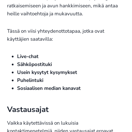
ratkaisemiseen ja avun hankkimiseen, mikä antaa
heille vaihtoehtoja ja mukavuutta.
Tässä on viisi yhteydenottotapaa, jotka ovat
käyttäjien saatavilla:
Live-chat
Sähköpostituki
Usein kysytyt kysymykset
Puhelintuki
Sosiaalisen median kanavat
Vastausajat
Vaikka käytettävissä on lukuisia
kontaktimenetelmiä, niiden vastausajat eroavat