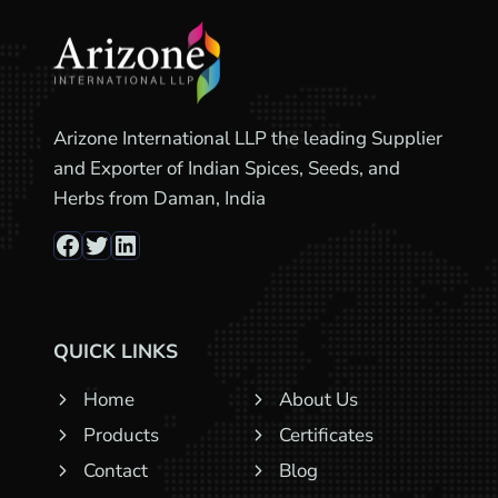
Arizone International LLP the leading Supplier
and Exporter of Indian Spices, Seeds, and
Herbs from Daman, India
Facebook
Twitter
LinkedIn
QUICK LINKS
Home
About Us
Products
Certificates
Contact
Blog