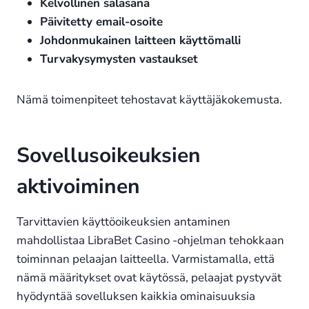
Kelvollinen salasana
Päivitetty email-osoite
Johdonmukainen laitteen käyttömalli
Turvakysymysten vastaukset
Nämä toimenpiteet tehostavat käyttäjäkokemusta.
Sovellusoikeuksien
aktivoiminen
Tarvittavien käyttöoikeuksien antaminen
mahdollistaa LibraBet Casino -ohjelman tehokkaan
toiminnan pelaajan laitteella. Varmistamalla, että
nämä määritykset ovat käytössä, pelaajat pystyvät
hyödyntää sovelluksen kaikkia ominaisuuksia