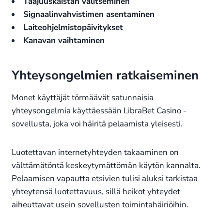
Taajuuskaistan valitseminen
Signaalinvahvistimen asentaminen
Laiteohjelmistopäivitykset
Kanavan vaihtaminen
Yhteysongelmien ratkaiseminen
Monet käyttäjät törmäävät satunnaisia
yhteysongelmia käyttäessään LibraBet Casino -
sovellusta, joka voi häiritä pelaamista yleisesti.
Luotettavan internetyhteyden takaaminen on
välttämätöntä keskeytymättömän käytön kannalta.
Pelaamisen vapautta etsivien tulisi aluksi tarkistaa
yhteytensä luotettavuus, sillä heikot yhteydet
aiheuttavat usein sovellusten toimintahäiriöihin.