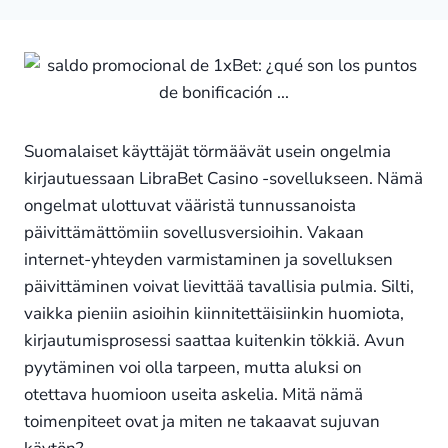
Suomalaiset käyttäjät törmäävät usein ongelmia
kirjautuessaan LibraBet Casino -sovellukseen. Nämä
ongelmat ulottuvat vääristä tunnussanoista
päivittämättömiin sovellusversioihin. Vakaan
internet-yhteyden varmistaminen ja sovelluksen
päivittäminen voivat lievittää tavallisia pulmia. Silti,
vaikka pieniin asioihin kiinnitettäisiinkin huomiota,
kirjautumisprosessi saattaa kuitenkin tökkiä. Avun
pyytäminen voi olla tarpeen, mutta aluksi on
otettava huomioon useita askelia. Mitä nämä
toimenpiteet ovat ja miten ne takaavat sujuvan