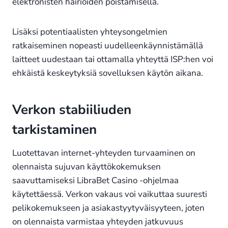
elektronisten häiriöiden poistamisella.
Lisäksi potentiaalisten yhteysongelmien
ratkaiseminen nopeasti uudelleenkäynnistämällä
laitteet uudestaan tai ottamalla yhteyttä ISP:hen voi
ehkäistä keskeytyksiä sovelluksen käytön aikana.
Verkon stabiiliuden
tarkistaminen
Luotettavan internet-yhteyden turvaaminen on
olennaista sujuvan käyttökokemuksen
saavuttamiseksi LibraBet Casino -ohjelmaa
käytettäessä. Verkon vakaus voi vaikuttaa suuresti
pelikokemukseen ja asiakastyytyväisyyteen, joten
on olennaista varmistaa yhteyden jatkuvuus