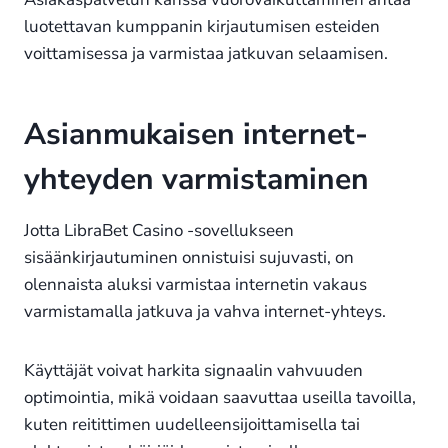
luotettavan kumppanin kirjautumisen esteiden
voittamisessa ja varmistaa jatkuvan selaamisen.
Asianmukaisen internet-
yhteyden varmistaminen
Jotta LibraBet Casino -sovellukseen
sisäänkirjautuminen onnistuisi sujuvasti, on
olennaista aluksi varmistaa internetin vakaus
varmistamalla jatkuva ja vahva internet-yhteys.
Käyttäjät voivat harkita signaalin vahvuuden
optimointia, mikä voidaan saavuttaa useilla tavoilla,
kuten reitittimen uudelleensijoittamisella tai