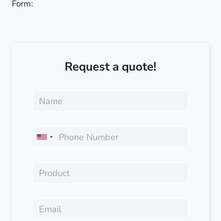
Form:
Request a quote!