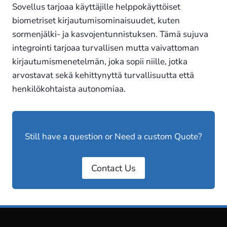
Sovellus tarjoaa käyttäjille helppokäyttöiset
biometriset kirjautumisominaisuudet, kuten
sormenjälki- ja kasvojentunnistuksen. Tämä sujuva
integrointi tarjoaa turvallisen mutta vaivattoman
kirjautumismenetelmän, joka sopii niille, jotka
arvostavat sekä kehittynyttä turvallisuutta että
henkilökohtaista autonomiaa.
Still have a question or Need a custom Quote?
Contact Us