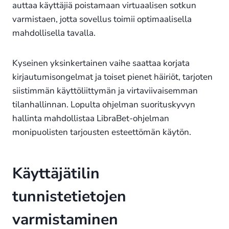
auttaa käyttäjiä poistamaan virtuaalisen sotkun
varmistaen, jotta sovellus toimii optimaalisella
mahdollisella tavalla.
Kyseinen yksinkertainen vaihe saattaa korjata
kirjautumisongelmat ja toiset pienet häiriöt, tarjoten
siistimmän käyttöliittymän ja virtaviivaisemman
tilanhallinnan. Lopulta ohjelman suorituskyvyn
hallinta mahdollistaa LibraBet-ohjelman
monipuolisten tarjousten esteettömän käytön.
Käyttäjätilin
tunnistetietojen
varmistaminen