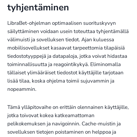
tyhjentäminen
LibraBet-ohjelman optimaalisen suorituskyvyn
säilyttäminen voidaan usein toteuttaa tyhjentämällä
välimuisti ja sovelluksen tiedot. Ajan kuluessa
mobiilisovellukset kasaavat tarpeettomia tilapäisiä
tiedostotyyppejä ja datapaloja, jotka voivat hidastaa
toiminnallisuutta ja reagointikykyä. Eliminomalla
tällaiset ylimääräiset tiedostot käyttäjille tarjotaan
lisää tilaa, koska ohjelma toimii sujuvammin ja
nopeammin.
Tämä ylläpitovaihe on erittäin olennainen käyttäjille,
jotka toivovat kokea katkeamattoman
pelikokemuksen ja navigoinnin. Cache-muistin ja
sovelluksen tietojen poistaminen on helppoa ja