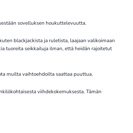
tisestään sovelluksen houkuttelevuutta.
kuten blackjackista ja ruletista, laajaan valikoimaan
ia tuoreita seikkailuja ilman, että heidän rajoitetut
ta muilta vaihtoehdoilta saattaa puuttua.
 henkilökohtaisesta viihdekokemuksesta. Tämän