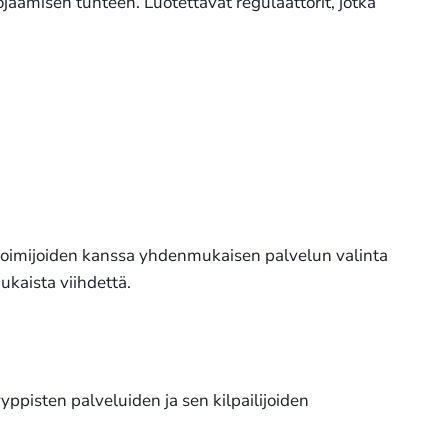
jaamisen tunteen. Luotettavat regulaattorit, jotka
en toimijoiden kanssa yhdenmukaisen palvelun valinta
ukaista viihdettä.
ppisten palveluiden ja sen kilpailijoiden