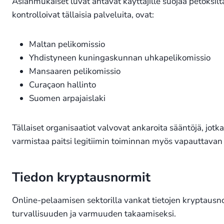
Asianmukaiset luvat antavat käyttäjille suojaa petoksilt
kontrolloivat tällaisia palveluita, ovat:
Maltan pelikomissio
Yhdistyneen kuningaskunnan uhkapelikomissio
Mansaaren pelikomissio
Curaçaon hallinto
Suomen arpajaislaki
Tällaiset organisaatiot valvovat ankaroita sääntöjä, jo
varmistaa paitsi legitiimin toiminnan myös vapauttavan 
Tiedon kryptausnormit
Online-pelaamisen sektorilla vankat tietojen kryptausno
turvallisuuden ja varmuuden takaamiseksi.