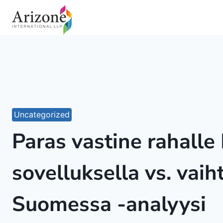
Skip
to
content
Uncategorized
Paras vastine rahalle
sovelluksella vs. vai
Suomessa -analyysi