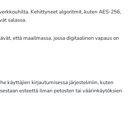
verkkouhilta. Kehittyneet algoritmit, kuten AES-256,
vät salassa.
ävät, että maailmassa, jossa digitaalinen vapaus on
e käyttäjien kirjautumisessa järjestelmiin, kuten
ksestaan esteettä ilman petosten tai väärinkäytöksien