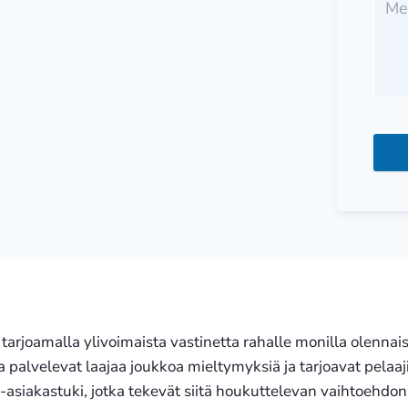
tarjoamalla ylivoimaista vastinetta rahalle monilla olennais
oima palvelevat laajaa joukkoa mieltymyksiä ja tarjoavat pel
asiakastuki, jotka tekevät siitä houkuttelevan vaihtoehdon 