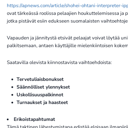
https://apnews.com/article/shohei-ohtani-interpret
ovat tärkeässä roolissa pelaajien houkuttelemisessa ja p
jotka pistävät esiin edukseen suomalaisten vaihtoehtoje
Vapauden ja jännitystä etsivät pelaajat voivat löytää uni
palkitsemaan, antaen käyttäjille mielenkiintoisen koke
Saatavilla olevista kiinnostavista vaihtoehdoista:
Tervetuliaisbonukset
Säännölliset ylennykset
Uskollisuuspalkinnot
Turnaukset ja haasteet
Erikoistapahtumat
Tämä taktinen lähestymistapa edistää eloisaan ilmapiir