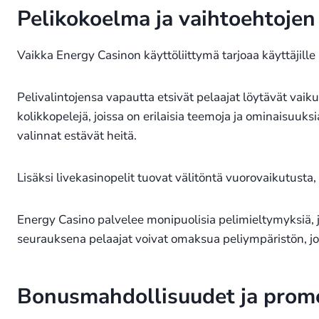
Pelikokoelma ja vaihtoehtojen
Vaikka Energy Casinon käyttöliittymä tarjoaa käyttäjill
Pelivalintojensa vapautta etsivät pelaajat löytävät vaiku
kolikkopelejä, joissa on erilaisia teemoja ja ominaisuuksi
valinnat estävät heitä.
Lisäksi livekasinopelit tuovat välitöntä vuorovaikutust
Energy Casino palvelee monipuolisia pelimieltymyksiä, j
seurauksena pelaajat voivat omaksua peliympäristön, jo
Bonusmahdollisuudet ja prom