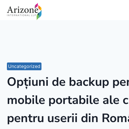
Skip
to
content
Uncategorized
Opțiuni de backup pen
mobile portabile ale c
pentru userii din Rom