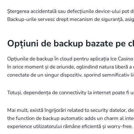
Ștergerea accidentală sau defecțiunile device-ului pot du
Backup-urile servesc drept mecanism de siguranță, asigu
Opțiuni de backup bazate pe cl
Opțiunile de backup în cloud pentru aplicația Ice Casino 
în orice moment și de oriunde, oglindind natura liberă a
conectate de un singur dispozitiv, sporind semnificativ l
Totuși, dependența de connectivity la internet poate fi 
Mai mult, există îngrijorări related to security datelor, 
the function de backup automatic adds un charm al integr
experience utilizatorului rămâne eficientă și worry-free.