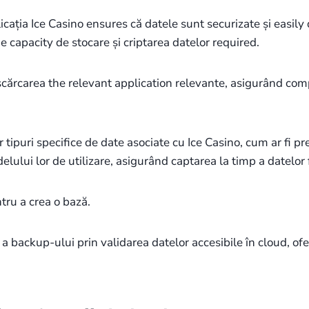
ația Ice Casino ensures că datele sunt securizate și easily de
e capacity de stocare și criptarea datelor required.
scărcarea the relevant application relevante, asigurând comp
ipuri specifice de date asociate cu Ice Casino, cum ar fi prefer
ului lor de utilizare, asigurând captarea la timp a datelor
ntru a crea o bază.
es a backup-ului prin validarea datelor accesibile în cloud, of