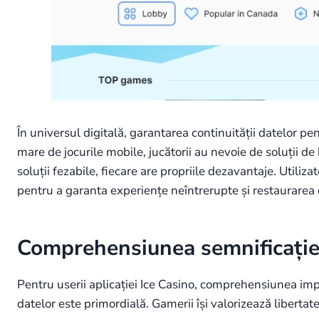
În universul digitală, garantarea continuității datelor pe
mare de jocurile mobile, jucătorii au nevoie de soluții de
soluții fezabile, fiecare are propriile dezavantaje. Utiliz
pentru a garanta experiențe neîntrerupte și restaurarea 
Comprehensiunea semnificației b
Pentru userii aplicației Ice Casino, comprehensiunea imp
datelor este primordială. Gamerii își valorizează libertat