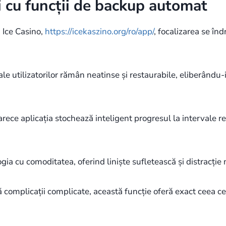
i cu funcții de backup automat
 Ice Casino,
https://icekaszino.org/ro/app/
, focalizarea se înd
ale utilizatorilor rămân neatinse și restaurabile, eliberându
oarece aplicația stochează inteligent progresul la intervale 
 cu comoditatea, oferind liniște sufletească și distracție 
ără complicații complicate, această funcție oferă exact ceea c