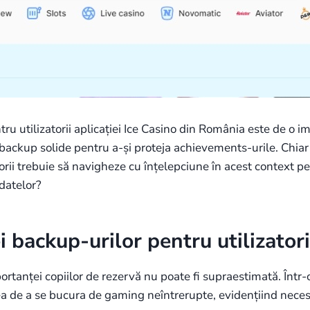
ntru utilizatorii aplicației Ice Casino din România este de o 
 backup solide pentru a-și proteja achievements-urile. Chiar 
atorii trebuie să navigheze cu înțelepciune în acest context pe
datelor?
ackup-urilor pentru utilizatorii
ortanței copiilor de rezervă nu poate fi supraestimată. Într-
ea de a se bucura de gaming neîntrerupte, evidențiind necesit