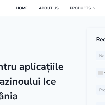
HOME
ABOUT US
PRODUCTS
Req
tru aplicațiile
azinoului Ice
ânia