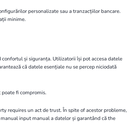
nfigurărilor personalizate sau a tranzacțiilor bancare.
ații minime.
nfortul și siguranța. Utilizatorii își pot accesa datele
arantează că datele esențiale nu se percep niciodată
t poate fi compromis.
rty requires un act de trust. În spite of acestor probleme,
de manual input manual a datelor și garantând că the