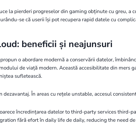
ce la pierderi progreselor din gaming obținute cu greu, a co
rându-se că userii își pot recupera rapid datele cu complic
oud: beneficii și neajunsuri
propun o abordare modernă a conservării datelor, îmbinând co
 modului de viață modern. Această accesibilitate din mers g
iniștea sufletească.
un dezavantaj. În areas cu rețele unstable, accesul consisten
deoarece încredințarea datelor to third-party services third-pa
ation fără efort în daily life de daily, reducing the need 