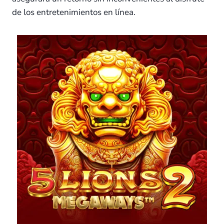
de los entretenimientos en línea.