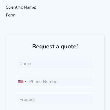
Scientific Name:
Form:
Request a quote!