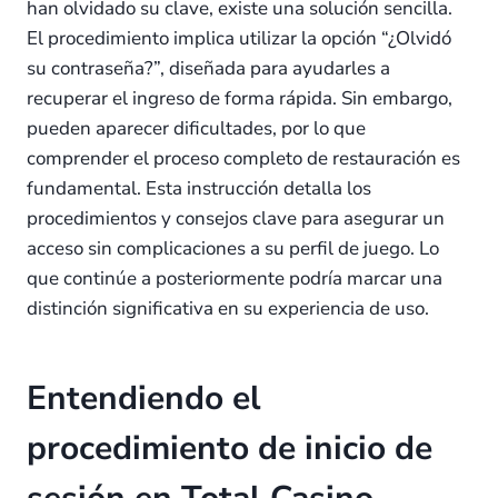
han olvidado su clave, existe una solución sencilla.
El procedimiento implica utilizar la opción “¿Olvidó
su contraseña?”, diseñada para ayudarles a
recuperar el ingreso de forma rápida. Sin embargo,
pueden aparecer dificultades, por lo que
comprender el proceso completo de restauración es
fundamental. Esta instrucción detalla los
procedimientos y consejos clave para asegurar un
acceso sin complicaciones a su perfil de juego. Lo
que continúe a posteriormente podría marcar una
distinción significativa en su experiencia de uso.
Entendiendo el
procedimiento de inicio de