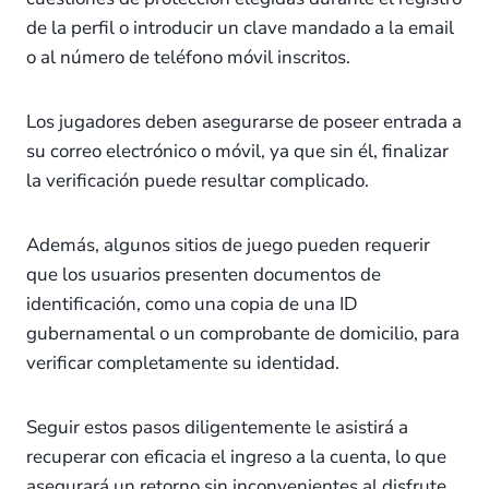
de la perfil o introducir un clave mandado a la email
o al número de teléfono móvil inscritos.
Los jugadores deben asegurarse de poseer entrada a
su correo electrónico o móvil, ya que sin él, finalizar
la verificación puede resultar complicado.
Además, algunos sitios de juego pueden requerir
que los usuarios presenten documentos de
identificación, como una copia de una ID
gubernamental o un comprobante de domicilio, para
verificar completamente su identidad.
Seguir estos pasos diligentemente le asistirá a
recuperar con eficacia el ingreso a la cuenta, lo que
asegurará un retorno sin inconvenientes al disfrute