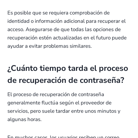
Es posible que se requiera comprobación de
identidad o información adicional para recuperar el
acceso. Asegurarse de que todas las opciones de
recuperación estén actualizadas en el futuro puede
ayudar a evitar problemas similares.
¿Cuánto tiempo tarda el proceso
de recuperación de contraseña?
El proceso de recuperación de contraseña
generalmente fluctúa según el proveedor de
servicios, pero suele tardar entre unos minutos y
algunas horas.
En muchos casos, los usuarios reciben un correo