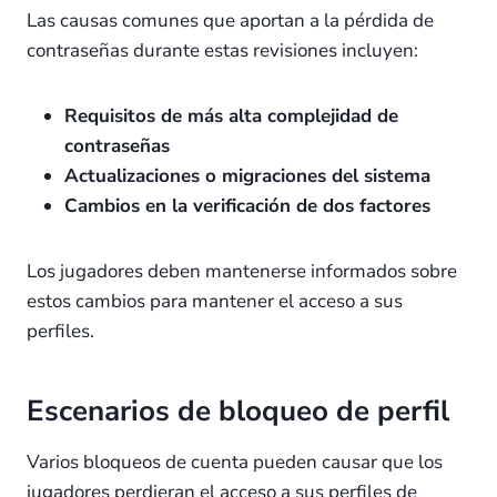
Las causas comunes que aportan a la pérdida de
contraseñas durante estas revisiones incluyen:
Requisitos de más alta complejidad de
contraseñas
Actualizaciones o migraciones del sistema
Cambios en la verificación de dos factores
Los jugadores deben mantenerse informados sobre
estos cambios para mantener el acceso a sus
perfiles.
Escenarios de bloqueo de perfil
Varios bloqueos de cuenta pueden causar que los
jugadores perdieran el acceso a sus perfiles de