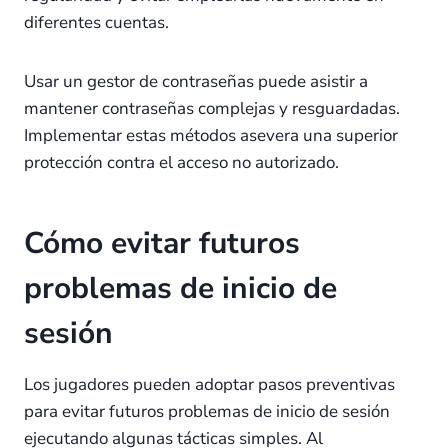
diferentes cuentas.
Usar un gestor de contraseñas puede asistir a
mantener contraseñas complejas y resguardadas.
Implementar estas métodos asevera una superior
protección contra el acceso no autorizado.
Cómo evitar futuros
problemas de inicio de
sesión
Los jugadores pueden adoptar pasos preventivas
para evitar futuros problemas de inicio de sesión
ejecutando algunas tácticas simples. Al