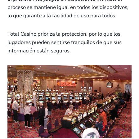
proceso se mantiene igual en todos los dispositivos,
lo que garantiza la facilidad de uso para todos.
Total Casino prioriza la protección, por lo que los
jugadores pueden sentirse tranquilos de que sus
información están seguros.