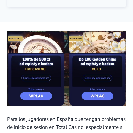
Para los jugadores en España que tengan problemas
de inicio de sesión en Total Casino, especialmente si