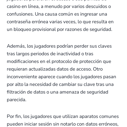
casino en línea, a menudo por varios descuidos o
confusiones. Una causa común es ingresar una
contraseña errónea varias veces, lo que resulta en
un bloqueo provisional por razones de seguridad.
Además, los jugadores podrían perder sus claves
tras largos periodos de inactividad o tras
modificaciones en el protocolo de protección que
requieran actualizadas datos de acceso. Otro
inconveniente aparece cuando los jugadores pasan
por alto la necesidad de cambiar su clave tras una
filtración de datos o una amenaza de seguridad
parecida.
Por fin, los jugadores que utilizan aparatos comunes
pueden iniciar sesión sin notarlo con datos erróneos,