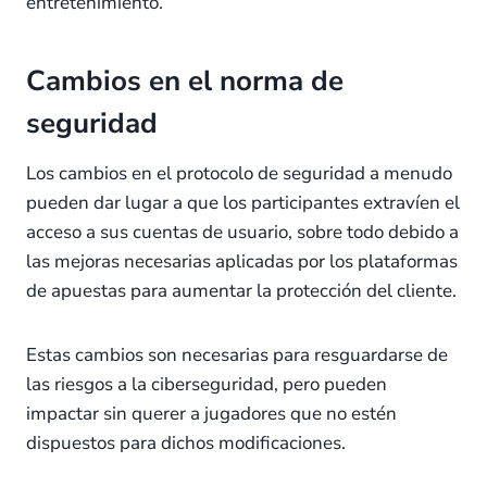
entretenimiento.
Cambios en el norma de
seguridad
Los cambios en el protocolo de seguridad a menudo
pueden dar lugar a que los participantes extravíen el
acceso a sus cuentas de usuario, sobre todo debido a
las mejoras necesarias aplicadas por los plataformas
de apuestas para aumentar la protección del cliente.
Estas cambios son necesarias para resguardarse de
las riesgos a la ciberseguridad, pero pueden
impactar sin querer a jugadores que no estén
dispuestos para dichos modificaciones.