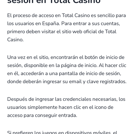
sesión en Total Casino
El proceso de acceso en Total Casino es sencillo para
los usuarios en España. Para entrar a sus cuentas,
primero deben visitar el sitio web oficial de Total
Casino.
Una vez en el sitio, encontrarán el botón de inicio de
sesión, disponible en la página de inicio. Al hacer clic
en él, accederán a una pantalla de inicio de sesión,
donde deberán ingresar su email y clave registrados.
Después de ingresar las credenciales necesarias, los
usuarios simplemente hacen clic en el icono de
acceso para conseguir entrada.
Si prefieren los juegos en dispositivos móviles, el