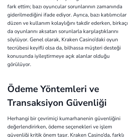
fark ettim; bazı oyuncular sorunlarının zamanında
giderilmediğini ifade ediyor. Ayrıca, bazı katılımcılar
düzen ve kullanım kolaylığını takdir ederken, birkaçı
da oyunlarını aksatan sorunlarla karşılaştıklarını
söylüyor. Genel olarak, Kraken Casino’daki oyun
tecrübesi keyifli olsa da, bilhassa müşteri desteği
konusunda iyileştirmeye açık alanlar olduğu
görülüyor.
Ödeme Yöntemleri ve
Transaksiyon Güvenliği
Herhangi bir çevrimiçi kumarhanenin güvenliğini
değerlendirirken, ödeme seçenekleri ve işlem
güvenliği kritik önem taşır. Kraken Casino’da, farklı