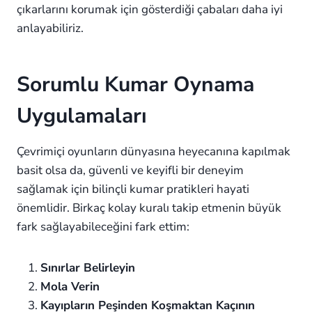
çıkarlarını korumak için gösterdiği çabaları daha iyi
anlayabiliriz.
Sorumlu Kumar Oynama
Uygulamaları
Çevrimiçi oyunların dünyasına heyecanına kapılmak
basit olsa da, güvenli ve keyifli bir deneyim
sağlamak için bilinçli kumar pratikleri hayati
önemlidir. Birkaç kolay kuralı takip etmenin büyük
fark sağlayabileceğini fark ettim:
Sınırlar Belirleyin
Mola Verin
Kayıpların Peşinden Koşmaktan Kaçının