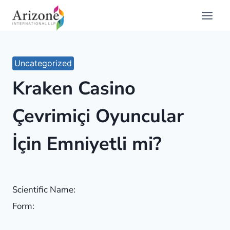
Skip
to
content
Uncategorized
Kraken Casino
Çevrimiçi Oyuncular
İçin Emniyetli mi?
Scientific Name:
Form: