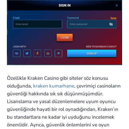
Özellikle Kraken Casino gibi siteler söz konusu
olduğunda,
kraken kumarhane
, çevrimiçi casinoların
güvenliği hakkında sık sık düşünmüşümdür.
Lisanslama ve yasal düzenlemelere uyum oyuncu
güvenliğinde hayati bir rol oynadığından, Kraken’ın
bu standartlara ne kadar iyi uyduğunu incelemek
önemlidir. Ayrıca, güvenlik önlemlerini ve oyun