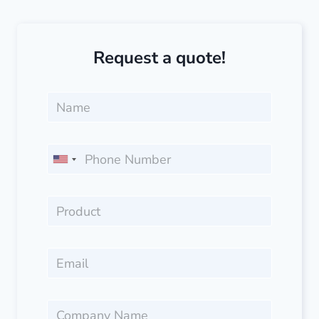
Request a quote!