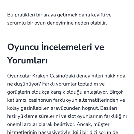
Bu pratikleri bir araya getirmek daha keyifli ve
sorumlu bir oyun deneyimine neden olabilir.
Oyuncu İncelemeleri ve
Yorumları
Oyuncular Kraken Casino’daki deneyimleri hakkında
ne düşünüyor? Farklı yorumlar topladım ve
görüşlerin oldukça karışık olduğu anlaşılıyor. Birçok
katılımcı, casinonun farklı oyun alternatiflerinden ve
kolay gezinilebilen arayüzünden hoşnut. Bazıları
hızlı yükleme sürelerini ve slot oyunlarının farklılığını
önemli artılar olarak belirtiyor. Ancak, müşteri
hizmetlerinin hassasiyetiyle ilgili bir dizi sorun de