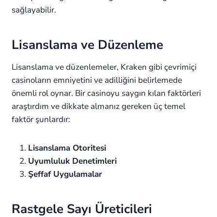
sağlayabilir.
Lisanslama ve Düzenleme
Lisanslama ve düzenlemeler, Kraken gibi çevrimiçi
casinoların emniyetini ve adilliğini belirlemede
önemli rol oynar. Bir casinoyu saygın kılan faktörleri
araştırdım ve dikkate almanız gereken üç temel
faktör şunlardır:
Lisanslama Otoritesi
Uyumluluk Denetimleri
Şeffaf Uygulamalar
Rastgele Sayı Üreticileri