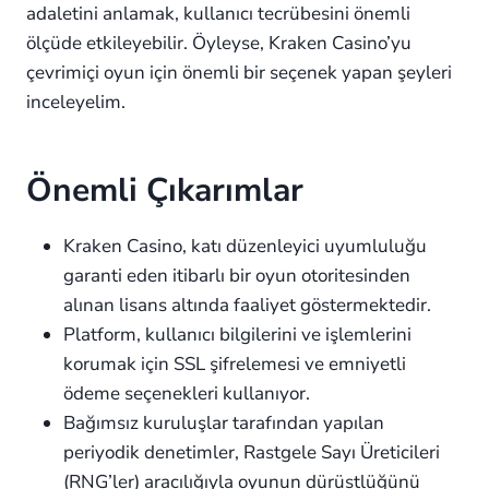
adaletini anlamak, kullanıcı tecrübesini önemli
ölçüde etkileyebilir. Öyleyse, Kraken Casino’yu
çevrimiçi oyun için önemli bir seçenek yapan şeyleri
inceleyelim.
Önemli Çıkarımlar
Kraken Casino, katı düzenleyici uyumluluğu
garanti eden itibarlı bir oyun otoritesinden
alınan lisans altında faaliyet göstermektedir.
Platform, kullanıcı bilgilerini ve işlemlerini
korumak için SSL şifrelemesi ve emniyetli
ödeme seçenekleri kullanıyor.
Bağımsız kuruluşlar tarafından yapılan
periyodik denetimler, Rastgele Sayı Üreticileri
(RNG’ler) aracılığıyla oyunun dürüstlüğünü