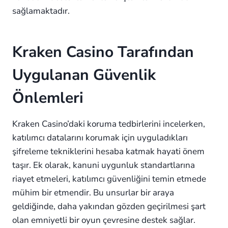
sağlamaktadır.
Kraken Casino Tarafından
Uygulanan Güvenlik
Önlemleri
Kraken Casino’daki koruma tedbirlerini incelerken,
katılımcı datalarını korumak için uyguladıkları
şifreleme tekniklerini hesaba katmak hayati önem
taşır. Ek olarak, kanuni uygunluk standartlarına
riayet etmeleri, katılımcı güvenliğini temin etmede
mühim bir etmendir. Bu unsurlar bir araya
geldiğinde, daha yakından gözden geçirilmesi şart
olan emniyetli bir oyun çevresine destek sağlar.