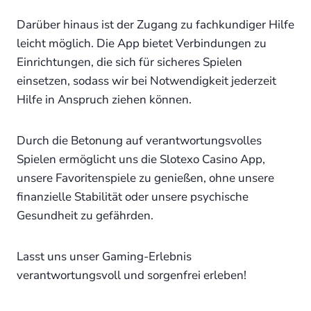
Darüber hinaus ist der Zugang zu fachkundiger Hilfe
leicht möglich. Die App bietet Verbindungen zu
Einrichtungen, die sich für sicheres Spielen
einsetzen, sodass wir bei Notwendigkeit jederzeit
Hilfe in Anspruch ziehen können.
Durch die Betonung auf verantwortungsvolles
Spielen ermöglicht uns die Slotexo Casino App,
unsere Favoritenspiele zu genießen, ohne unsere
finanzielle Stabilität oder unsere psychische
Gesundheit zu gefährden.
Lasst uns unser Gaming-Erlebnis
verantwortungsvoll und sorgenfrei erleben!