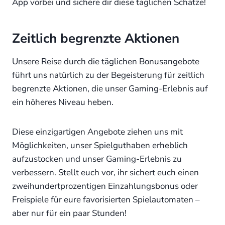
App vorbei und sichere dir diese täglichen Schätze!
Zeitlich begrenzte Aktionen
Unsere Reise durch die täglichen Bonusangebote
führt uns natürlich zu der Begeisterung für zeitlich
begrenzte Aktionen, die unser Gaming-Erlebnis auf
ein höheres Niveau heben.
Diese einzigartigen Angebote ziehen uns mit
Möglichkeiten, unser Spielguthaben erheblich
aufzustocken und unser Gaming-Erlebnis zu
verbessern. Stellt euch vor, ihr sichert euch einen
zweihundertprozentigen Einzahlungsbonus oder
Freispiele für eure favorisierten Spielautomaten –
aber nur für ein paar Stunden!