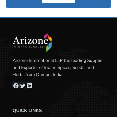
Arizone International LLP the leading Supplier
and Exporter of Indian Spices, Seeds, and
Herbs from Daman, India
Facebook
Twitter
LinkedIn
QUICK LINKS