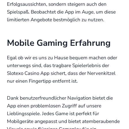
Erfolgsaussichten, sondern steigern auch den
Spielspaß. Beobachtet die App im Auge, um diese
limitierten Angebote bestmöglich zu nutzen.
Mobile Gaming Erfahrung
Egal ob wir es uns zu Hause bequem machen oder
unterwegs sind, das tragbare Spielerlebnis der
Slotexo Casino App sichert, dass der Nervenkitzel
nur einen Fingertipp entfernt ist.
Dank benutzerfreundlicher Navigation bietet die
App einen problemlosen Zugriff auf unsere
Lieblingsspiele. Jedes Game ist perfekt für
Mobilgeräte angepasst und bietet atemberaubende