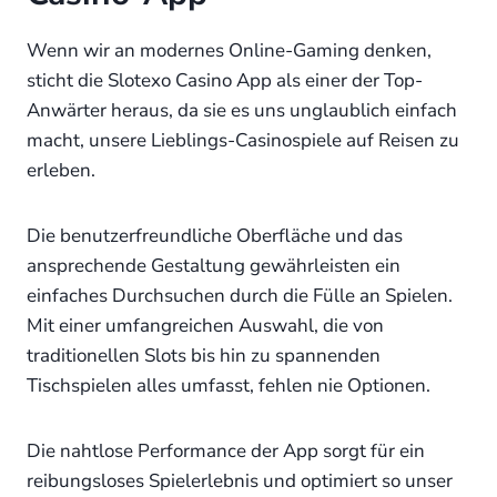
Wenn wir an modernes Online-Gaming denken,
sticht die Slotexo Casino App als einer der Top-
Anwärter heraus, da sie es uns unglaublich einfach
macht, unsere Lieblings-Casinospiele auf Reisen zu
erleben.
Die benutzerfreundliche Oberfläche und das
ansprechende Gestaltung gewährleisten ein
einfaches Durchsuchen durch die Fülle an Spielen.
Mit einer umfangreichen Auswahl, die von
traditionellen Slots bis hin zu spannenden
Tischspielen alles umfasst, fehlen nie Optionen.
Die nahtlose Performance der App sorgt für ein
reibungsloses Spielerlebnis und optimiert so unser