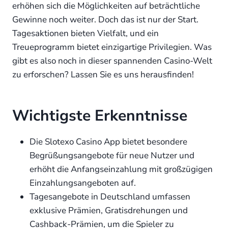
erhöhen sich die Möglichkeiten auf beträchtliche
Gewinne noch weiter. Doch das ist nur der Start.
Tagesaktionen bieten Vielfalt, und ein
Treueprogramm bietet einzigartige Privilegien. Was
gibt es also noch in dieser spannenden Casino-Welt
zu erforschen? Lassen Sie es uns herausfinden!
Wichtigste Erkenntnisse
Die Slotexo Casino App bietet besondere
Begrüßungsangebote für neue Nutzer und
erhöht die Anfangseinzahlung mit großzügigen
Einzahlungsangeboten auf.
Tagesangebote in Deutschland umfassen
exklusive Prämien, Gratisdrehungen und
Cashback-Prämien, um die Spieler zu