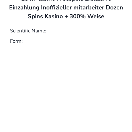
Einzahlung Inoffizieller mitarbeiter Dozen
Spins Kasino + 300% Weise
Scientific Name:
Form: