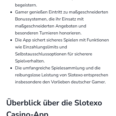
begeistern.
Gamer genießen Eintritt zu maßgeschneiderten
Bonussystemen, die ihr Einsatz mit
maßgeschneiderten Angeboten und
besonderen Turnieren honorieren.
Die App sichert sicheres Spielen mit Funktionen
wie Einzahlungslimits und
Selbstausschlussoptionen für sicherere
Spielverhalten.
Die umfangreiche Spielesammlung und die
reibungslose Leistung von Slotexo entsprechen
insbesondere den Vorlieben deutscher Gamer.
Überblick über die Slotexo
Casino-App