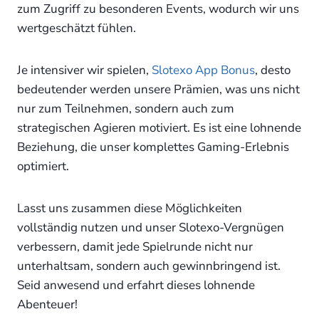
zum Zugriff zu besonderen Events, wodurch wir uns
wertgeschätzt fühlen.
Je intensiver wir spielen,
Slotexo App Bonus
, desto
bedeutender werden unsere Prämien, was uns nicht
nur zum Teilnehmen, sondern auch zum
strategischen Agieren motiviert. Es ist eine lohnende
Beziehung, die unser komplettes Gaming-Erlebnis
optimiert.
Lasst uns zusammen diese Möglichkeiten
vollständig nutzen und unser Slotexo-Vergnügen
verbessern, damit jede Spielrunde nicht nur
unterhaltsam, sondern auch gewinnbringend ist.
Seid anwesend und erfahrt dieses lohnende
Abenteuer!