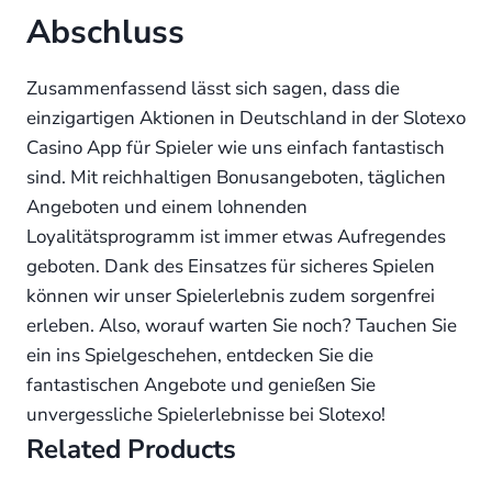
Abschluss
Zusammenfassend lässt sich sagen, dass die
einzigartigen Aktionen in Deutschland in der Slotexo
Casino App für Spieler wie uns einfach fantastisch
sind. Mit reichhaltigen Bonusangeboten, täglichen
Angeboten und einem lohnenden
Loyalitätsprogramm ist immer etwas Aufregendes
geboten. Dank des Einsatzes für sicheres Spielen
können wir unser Spielerlebnis zudem sorgenfrei
erleben. Also, worauf warten Sie noch? Tauchen Sie
ein ins Spielgeschehen, entdecken Sie die
fantastischen Angebote und genießen Sie
unvergessliche Spielerlebnisse bei Slotexo!
Related Products