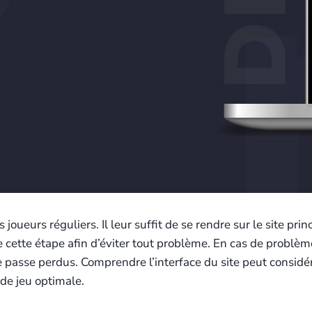
ueurs réguliers. Il leur suffit de se rendre sur le site princ
 de cette étape afin d’éviter tout problème. En cas de problè
e passe perdus. Comprendre l’interface du site peut considé
de jeu optimale.