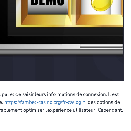
ipal et de saisir leurs informations de connexion. Il est
me,
https://fambet-casino.org/fr-ca/login
, des options de
rablement optimiser l’expérience utilisateur. Cependant,