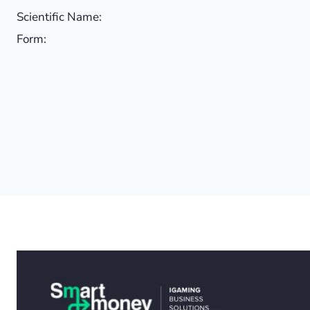
Scientific Name:
Form: