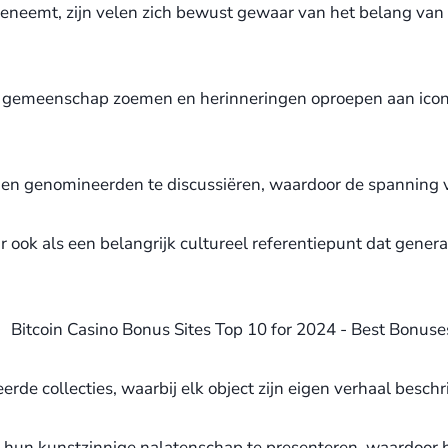
emt, zijn velen zich bewust gewaar van het belang van de 
 de gemeenschap zoemen en herinneringen oproepen aan ic
 en genomineerden te discussiëren, waardoor de spanning v
 ook als een belangrijk cultureel referentiepunt dat genera
de collecties, waarbij elk object zijn eigen verhaal beschrij
m hun kunstzinnige nalatenschap te presenteren, waardoor 