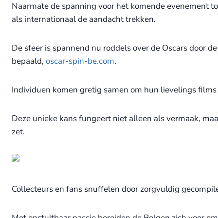
Naarmate de spanning voor het komende evenement toene
als internationaal de aandacht trekken.
De sfeer is spannend nu roddels over de Oscars door
bepaald,
oscar-spin-be.com
.
Individuen komen gretig samen om hun lievelings films
Deze unieke kans fungeert niet alleen als vermaak, maar
zet.
Collecteurs en fans snuffelen door zorgvuldig gecompileer
Met onstuitbaar passie bereiden de Belgen zich voor o