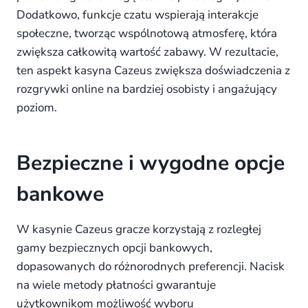
Dodatkowo, funkcje czatu wspierają interakcje
społeczne, tworząc wspólnotową atmosferę, która
zwiększa całkowitą wartość zabawy. W rezultacie,
ten aspekt kasyna Cazeus zwiększa doświadczenia z
rozgrywki online na bardziej osobisty i angażujący
poziom.
Bezpieczne i wygodne opcje
bankowe
W kasynie Cazeus gracze korzystają z rozległej
gamy bezpiecznych opcji bankowych,
dopasowanych do różnorodnych preferencji. Nacisk
na wiele metody płatności gwarantuje
użytkownikom możliwość wyboru