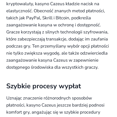
kryptowaluty, kasyno Cazeus kładzie nacisk na
elastyczność. Obecność znanych metod płatności,
takich jak PayPal, Skrill i Bitcoin, podkreśla
zaangażowanie kasyna w ochronę i dostępność.
Gracze korzystają z silnych technologii szyfrowania,
które zabezpieczają transakcje, dodając im zaufania
podczas gry. Ten przemyślany wybór opcji płatności
nie tylko zwiększa wygodę, ale także odzwierciedla
zaangażowanie kasyna Cazeus w zapewnienie
dostępnego środowiska dla wszystkich graczy.
Szybkie procesy wypłat
Uznając znaczenie różnorodnych sposobów
płatności, kasyno Cazeus jeszcze bardziej podnosi
komfort gry, angażując się w szybkie procedury