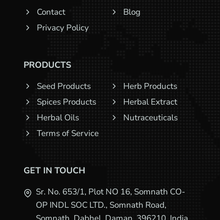
Contact
Blog
Privacy Policy
PRODUCTS
Seed Products
Herb Products
Spices Products
Herbal Extract
Herbal Oils
Nutraceuticals
Terms of Service
GET IN TOUCH
Sr. No. 653/1, Plot NO 16, Somnath CO-
OP INDL SOC LTD., Somnath Road,
Somnath, Dabhel, Daman, 396210, India