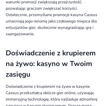
warunki promocji zwiększają przejrzystość,
pozwalając graczom zwiększać korzyści.
Ostatecznie, przemyślane promocje kasyna Cazeus
umacniają jego renomę jako czołowego miejsca dla
entuzjastów gier, skutecznie wynagradzając grę i
zaangażowanie.
Doświadczenie z krupierem
na żywo: kasyno w Twoim
zasięgu
Doświadczenie z krupierem na żywo w kasynie
Cazeus przekształca oblicze gier online, używając
immersyjną technologię, która naśladuje atmosferę
panującą w kasynie stacjonarnym. Gracze mogą