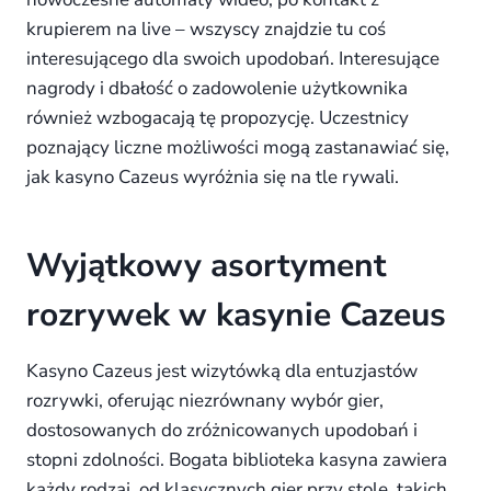
krupierem na live – wszyscy znajdzie tu coś
interesującego dla swoich upodobań. Interesujące
nagrody i dbałość o zadowolenie użytkownika
również wzbogacają tę propozycję. Uczestnicy
poznający liczne możliwości mogą zastanawiać się,
jak kasyno Cazeus wyróżnia się na tle rywali.
Wyjątkowy asortyment
rozrywek w kasynie Cazeus
Kasyno Cazeus jest wizytówką dla entuzjastów
rozrywki, oferując niezrównany wybór gier,
dostosowanych do zróżnicowanych upodobań i
stopni zdolności. Bogata biblioteka kasyna zawiera
każdy rodzaj, od klasycznych gier przy stole, takich