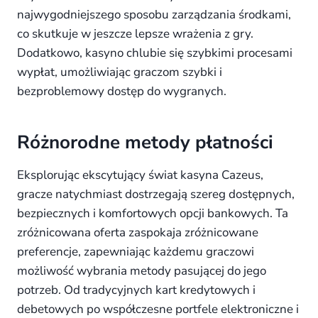
najwygodniejszego sposobu zarządzania środkami,
co skutkuje w jeszcze lepsze wrażenia z gry.
Dodatkowo, kasyno chlubie się szybkimi procesami
wypłat, umożliwiając graczom szybki i
bezproblemowy dostęp do wygranych.
Różnorodne metody płatności
Eksplorując ekscytujący świat kasyna Cazeus,
gracze natychmiast dostrzegają szereg dostępnych,
bezpiecznych i komfortowych opcji bankowych. Ta
zróżnicowana oferta zaspokaja zróżnicowane
preferencje, zapewniając każdemu graczowi
możliwość wybrania metody pasującej do jego
potrzeb. Od tradycyjnych kart kredytowych i
debetowych po współczesne portfele elektroniczne i