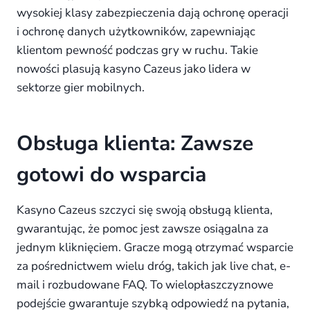
wysokiej klasy zabezpieczenia dają ochronę operacji
i ochronę danych użytkowników, zapewniając
klientom pewność podczas gry w ruchu. Takie
nowości plasują kasyno Cazeus jako lidera w
sektorze gier mobilnych.
Obsługa klienta: Zawsze
gotowi do wsparcia
Kasyno Cazeus szczyci się swoją obsługą klienta,
gwarantując, że pomoc jest zawsze osiągalna za
jednym kliknięciem. Gracze mogą otrzymać wsparcie
za pośrednictwem wielu dróg, takich jak live chat, e-
mail i rozbudowane FAQ. To wielopłaszczyznowe
podejście gwarantuje szybką odpowiedź na pytania,