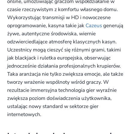
online, umożliwiając graczom współdziałanie w
czasie rzeczywistym z komfortu własnego domu.
Wykorzystując transmisji w HD i nowoczesne
oprogramowanie, kasyna takie jak
Cazeus
generują
żywe, autentyczne środowiska, wiernie
odzwierciedlające atmosferę klasycznych kasyn.
Uczestnicy mogą cieszyć się różnymi grami, takimi
jak blackjack i ruletka europejska, obserwując
jednocześnie działania profesjonalnych krupierów.
Taka aranżacja nie tylko zwiększa emocje, ale także
tworzy wrażenie wspólnoty wśród graczy. W
rezultacie immersyjna technologia gier wyraźnie
zwiększa poziom doświadczenia użytkownika,
ustalając nowy standard w sektorze gier
internetowych.