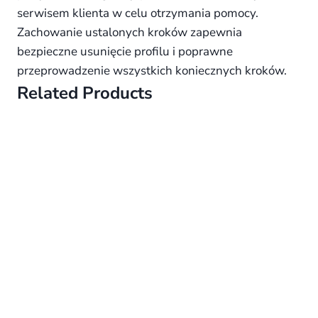
serwisem klienta w celu otrzymania pomocy.
Zachowanie ustalonych kroków zapewnia
bezpieczne usunięcie profilu i poprawne
przeprowadzenie wszystkich koniecznych kroków.
Related Products