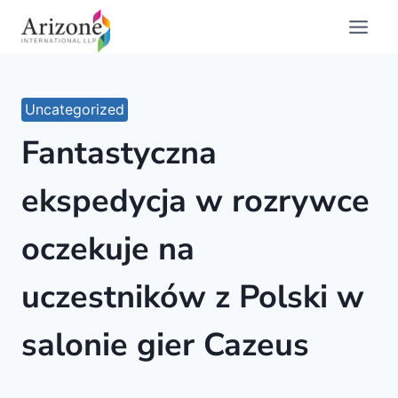
Skip
to
content
Uncategorized
Fantastyczna
ekspedycja w rozrywce
oczekuje na
uczestników z Polski w
salonie gier Cazeus