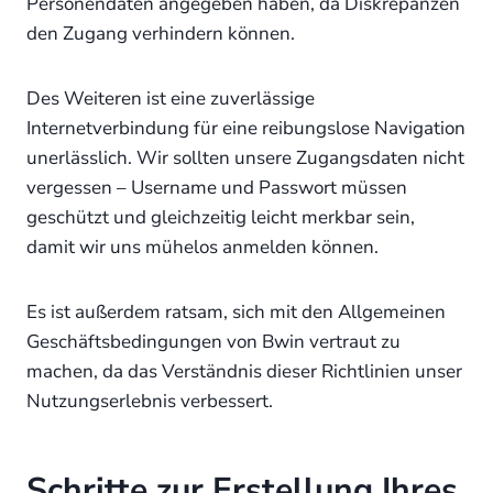
Personendaten angegeben haben, da Diskrepanzen
den Zugang verhindern können.
Des Weiteren ist eine zuverlässige
Internetverbindung für eine reibungslose Navigation
unerlässlich. Wir sollten unsere Zugangsdaten nicht
vergessen – Username und Passwort müssen
geschützt und gleichzeitig leicht merkbar sein,
damit wir uns mühelos anmelden können.
Es ist außerdem ratsam, sich mit den Allgemeinen
Geschäftsbedingungen von Bwin vertraut zu
machen, da das Verständnis dieser Richtlinien unser
Nutzungserlebnis verbessert.
Schritte zur Erstellung Ihres