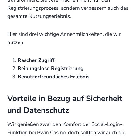
Registrierungsprozess, sondern verbessern auch das
gesamte Nutzungserlebnis.
Hier sind drei wichtige Annehmlichkeiten, die wir
nutzen:
Rascher Zugriff
Reibungslose Registrierung
Benutzerfreundliches Erlebnis
Vorteile in Bezug auf Sicherheit
und Datenschutz
Wir genießen zwar den Komfort der Social-Login-
Funktion bei Bwin Casino, doch sollten wir auch die