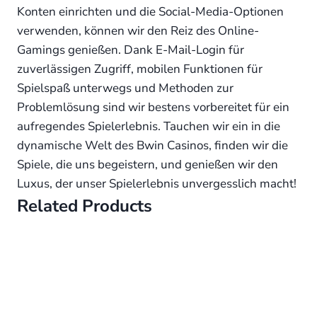
Konten einrichten und die Social-Media-Optionen
verwenden, können wir den Reiz des Online-
Gamings genießen. Dank E-Mail-Login für
zuverlässigen Zugriff, mobilen Funktionen für
Spielspaß unterwegs und Methoden zur
Problemlösung sind wir bestens vorbereitet für ein
aufregendes Spielerlebnis. Tauchen wir ein in die
dynamische Welt des Bwin Casinos, finden wir die
Spiele, die uns begeistern, und genießen wir den
Luxus, der unser Spielerlebnis unvergesslich macht!
Related Products