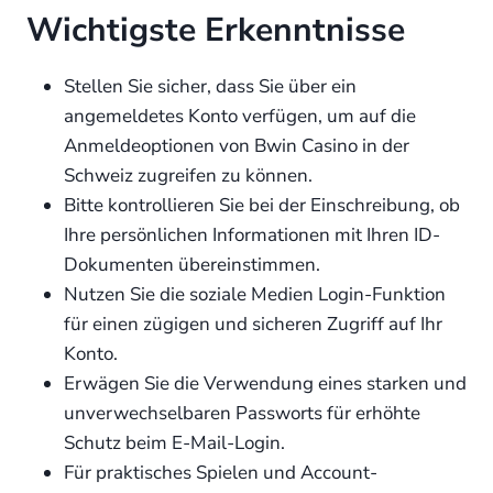
Wichtigste Erkenntnisse
Stellen Sie sicher, dass Sie über ein
angemeldetes Konto verfügen, um auf die
Anmeldeoptionen von Bwin Casino in der
Schweiz zugreifen zu können.
Bitte kontrollieren Sie bei der Einschreibung, ob
Ihre persönlichen Informationen mit Ihren ID-
Dokumenten übereinstimmen.
Nutzen Sie die soziale Medien Login-Funktion
für einen zügigen und sicheren Zugriff auf Ihr
Konto.
Erwägen Sie die Verwendung eines starken und
unverwechselbaren Passworts für erhöhte
Schutz beim E-Mail-Login.
Für praktisches Spielen und Account-