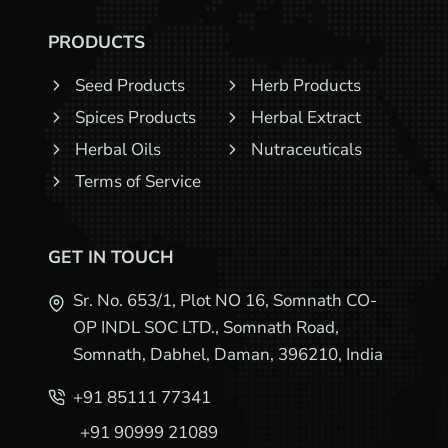
PRODUCTS
Seed Products
Herb Products
Spices Products
Herbal Extract
Herbal Oils
Nutraceuticals
Terms of Service
GET IN TOUCH
Sr. No. 653/1, Plot NO 16, Somnath CO-
OP INDL SOC LTD., Somnath Road,
Somnath, Dabhel, Daman, 396210, India
+91 85111 77341
+91 90999 21089