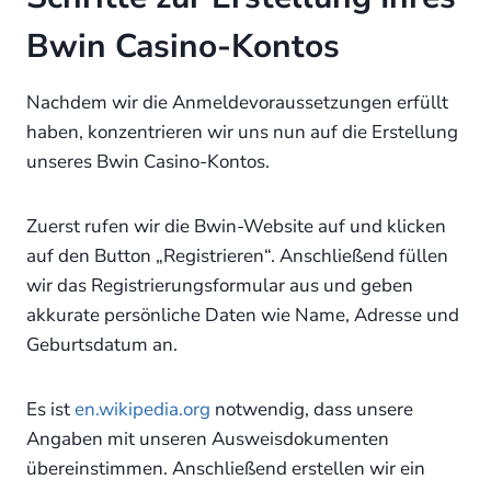
Bwin Casino-Kontos
Nachdem wir die Anmeldevoraussetzungen erfüllt
haben, konzentrieren wir uns nun auf die Erstellung
unseres Bwin Casino-Kontos.
Zuerst rufen wir die Bwin-Website auf und klicken
auf den Button „Registrieren“. Anschließend füllen
wir das Registrierungsformular aus und geben
akkurate persönliche Daten wie Name, Adresse und
Geburtsdatum an.
Es ist
en.wikipedia.org
notwendig, dass unsere
Angaben mit unseren Ausweisdokumenten
übereinstimmen. Anschließend erstellen wir ein