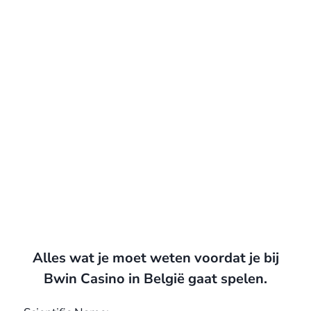
Alles wat je moet weten voordat je bij
Bwin Casino in België gaat spelen.