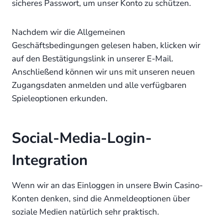
sicheres Passwort, um unser Konto zu schützen.
Nachdem wir die Allgemeinen
Geschäftsbedingungen gelesen haben, klicken wir
auf den Bestätigungslink in unserer E-Mail.
Anschließend können wir uns mit unseren neuen
Zugangsdaten anmelden und alle verfügbaren
Spieleoptionen erkunden.
Social-Media-Login-
Integration
Wenn wir an das Einloggen in unsere Bwin Casino-
Konten denken, sind die Anmeldeoptionen über
soziale Medien natürlich sehr praktisch.