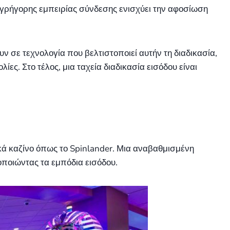
ς γρήγορης εμπειρίας σύνδεσης ενισχύει την αφοσίωση
 σε τεχνολογία που βελτιστοποιεί αυτήν τη διαδικασία,
ίες. Στο τέλος, μια ταχεία διαδικασία εισόδου είναι
ακά καζίνο όπως το Spinlander. Μια αναβαθμισμένη
ποιώντας τα εμπόδια εισόδου.