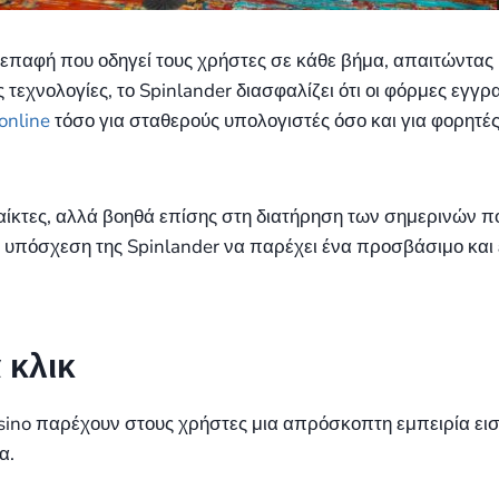
διεπαφή που οδηγεί τους χρήστες σε κάθε βήμα, απαιτώντας 
χνολογίες, το Spinlander διασφαλίζει ότι οι φόρμες εγγρα
online
τόσο για σταθερούς υπολογιστές όσο και για φορητές
ίκτες, αλλά βοηθά επίσης στη διατήρηση των σημερινών που
 υπόσχεση της Spinlander να παρέχει ένα προσβάσιμο και 
 κλικ
sino παρέχουν στους χρήστες μια απρόσκοπτη εμπειρία εισό
α.