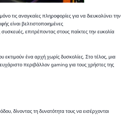
μόνο τις αναγκαίες πληροφορίες για να διευκολύνει την
φής είναι βελτιστοποιημένες
 συσκευές, επιτρέποντας στους παίκτες την ευκολία
 εκτιμούν ένα αρχή χωρίς δυσκολίες. Στο τέλος, μια
ευχάριστο περιβάλλον gaming για τους χρήστες της
δου, δίνοντας τη δυνατότητα τους να εισέρχονται