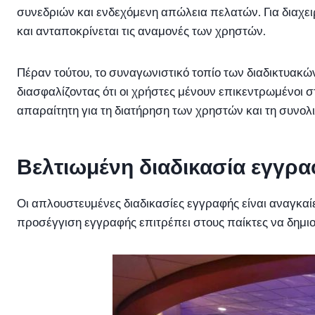
συνεδριών και ενδεχόμενη απώλεια πελατών. Για διαχει
και ανταποκρίνεται τις αναμονές των χρηστών.
Πέραν τούτου, το συναγωνιστικό τοπίο των διαδικτυακών
διασφαλίζοντας ότι οι χρήστες μένουν επικεντρωμένοι στη
απαραίτητη για τη διατήρηση των χρηστών και τη συνολι
Βελτιωμένη διαδικασία εγγρ
Οι απλουστευμένες διαδικασίες εγγραφής είναι αναγκαί
προσέγγιση εγγραφής επιτρέπει στους παίκτες να δημι