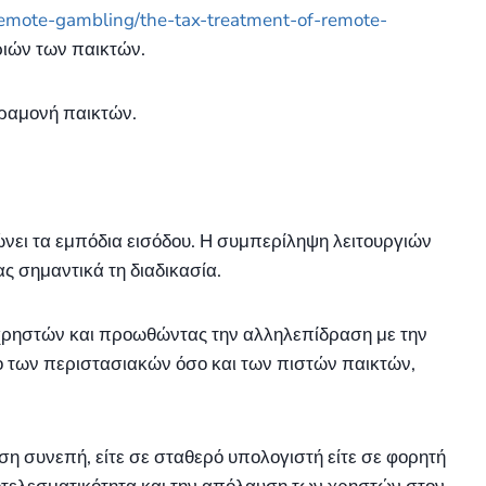
remote-gambling/the-tax-treatment-of-remote-
ιών των παικτών.
παραμονή παικτών.
νει τα εμπόδια εισόδου. Η συμπερίληψη λειτουργιών
ς σημαντικά τη διαδικασία.
ων χρηστών και προωθώντας την αλληλεπίδραση με την
σο των περιστασιακών όσο και των πιστών παικτών,
η συνεπή, είτε σε σταθερό υπολογιστή είτε σε φορητή