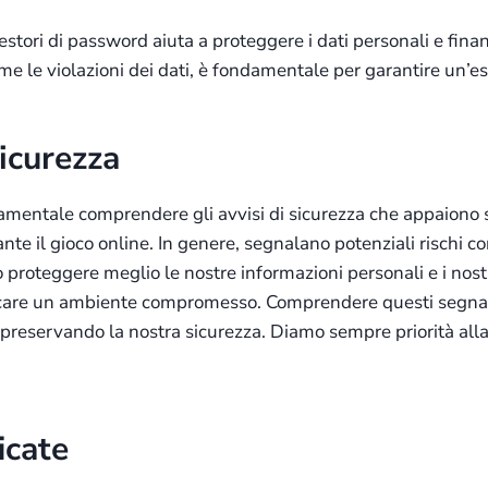
tori di password aiuta a proteggere i dati personali e finanz
me le violazioni dei dati, è fondamentale per garantire un’es
icurezza
amentale comprendere gli avvisi di sicurezza che appaiono 
ante il gioco online. In genere, segnalano potenziali rischi c
proteggere meglio le nostre informazioni personali e i nostri
indicare un ambiente compromesso. Comprendere questi segnal
 preservando la nostra sicurezza. Diamo sempre priorità all
icate