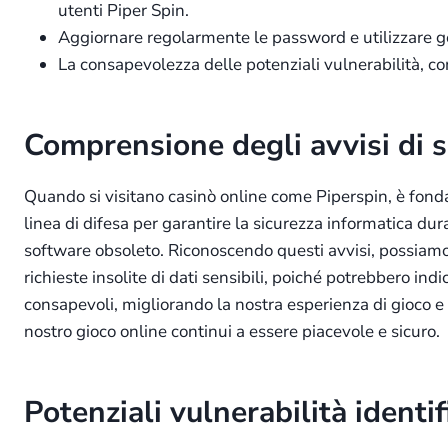
utenti Piper Spin.
Aggiornare regolarmente le password e utilizzare ges
La consapevolezza delle potenziali vulnerabilità, co
Comprensione degli avvisi di s
Quando si visitano casinò online come Piperspin, è fond
linea di difesa per garantire la sicurezza informatica dur
software obsoleto. Riconoscendo questi avvisi, possiamo 
richieste insolite di dati sensibili, poiché potrebbero 
consapevoli, migliorando la nostra esperienza di gioco e
nostro gioco online continui a essere piacevole e sicuro.
Potenziali vulnerabilità identif