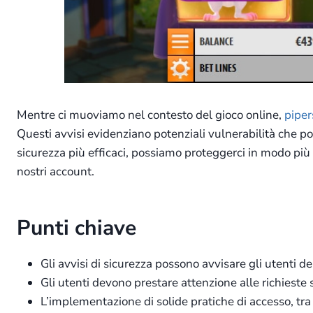
Mentre ci muoviamo nel contesto del gioco online,
piper
Questi avvisi evidenziano potenziali vulnerabilità che 
sicurezza più efficaci, possiamo proteggerci in modo più
nostri account.
Punti chiave
Gli avvisi di sicurezza possono avvisare gli utenti d
Gli utenti devono prestare attenzione alle richieste 
L’implementazione di solide pratiche di accesso, tra