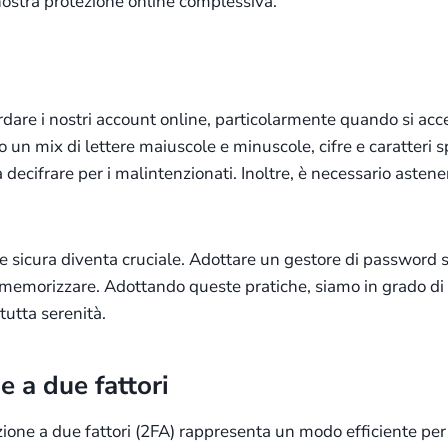
nostra protezione online complessiva.
are i nostri account online, particolarmente quando si acce
un mix di lettere maiuscole e minuscole, cifre e caratteri sp
decifrare per i malintenzionati. Inoltre, è necessario asteners
 sicura diventa cruciale. Adottare un gestore di password si
 memorizzare. Adottando queste pratiche, siamo in grado di 
tutta serenità.
 a due fattori
zione a due fattori (2FA) rappresenta un modo efficiente per 